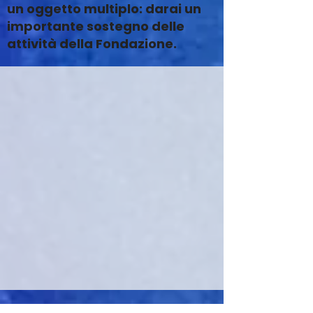
un oggetto multiplo: darai un
importante sostegno delle
attività della Fondazione.