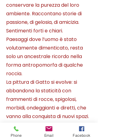
conservare la purezza del loro
ambiente. Raccontano storie di
passione, di gelosia, di amicizia.
Sentimenti forti e chiari.
Paesaggi dove l’uomo è stato
volutamente dimenticato, resta
solo un ancestrale ricordo nella
forma antropomorfa di qualche
roccia.
La pittura di Gatto si evolve: si
abbandona la staticità con
frammenti di rocce, spigolosi,
morbidi, ondeggianti e diretti, che
vanno alla conquista di nuovi spazi.
Dinamiche forme di colore che
corrono lungo la superficie della
Phone
Email
Facebook