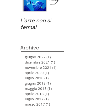
L'arte non si
Un monumento
ferma!
dedicato a
Giovanni Falcone
e Paolo
Borsellino.
Archive
giugno 2022
(1)
1 post
dicembre 2021
(1)
1 post
novembre 2021
(1)
1 post
aprile 2020
(1)
1 post
luglio 2018
(1)
1 post
giugno 2018
(1)
1 post
maggio 2018
(1)
1 post
aprile 2018
(1)
1 post
luglio 2017
(1)
1 post
marzo 2017
(1)
1 post