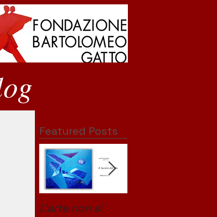
log
Featured Posts
L'arte non si
Un monumento