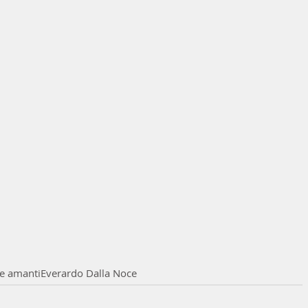
re amanti
Everardo Dalla Noce