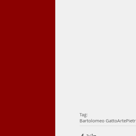
Tag:
Bartolomeo Gatto
Arte
Piet