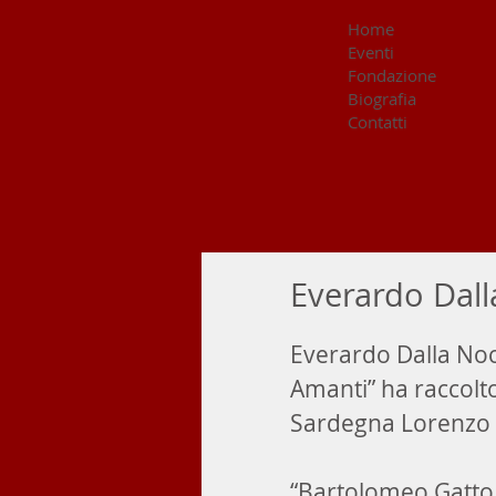
Home
Eventi
Fondazione
Biografia
Contatti
Everardo Dal
Everardo Dalla Noc
Amanti” ha raccolto
Sardegna Lorenzo 
“Bartolomeo Gatto s